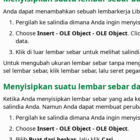
Anda dapat menambahkan sebuah lembarkerja Libre
Pergilah ke salindia dimana Anda ingin menyi
Choose
Insert - OLE Object - OLE Object
. Cli
data.
Klik di luar lembar sebar untuk melihat salindi
Untuk mengubah ukuran lembar sebar tanpa mengub
sel lembar sebar, klik lembar sebar, lalu seret peg
Menyisipkan suatu lembar sebar da
Ketika Anda menyisipkan lembar sebar yang ada ke
salindia Anda. Namun Anda dapat membuat peruba
Pergilah ke salindia dimana Anda ingin menyi
Choose
Insert - OLE Object - OLE Object
.
Pilih
Buat dari berkas
, lalu klik
Cari
.