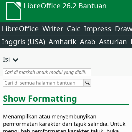
LibreOffice 26.2 Bantuan
LibreOffice
Writer
Calc
Impress
Dra
Inggris (USA)
Amharik
Arab
Asturian
Isi
Show Formatting
Menampilkan atau menyembunyikan
pemformatan karakter dari tajuk salindia. Untuk
mengubah pemformatan karakter tajuk, buka