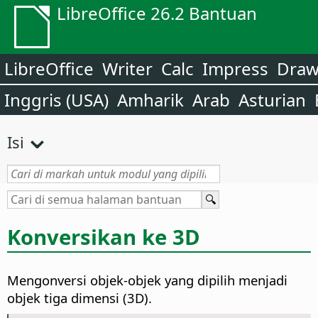
LibreOffice 26.2 Bantuan
LibreOffice
Writer
Calc
Impress
Dra
Inggris (USA)
Amharik
Arab
Asturian
Isi
Konversikan ke 3D
Mengonversi objek-objek yang dipilih menjadi
objek tiga dimensi (3D).