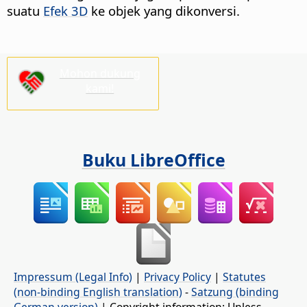
suatu
Efek 3D
ke objek yang dikonversi.
Mohon dukung
kami!
Buku LibreOffice
Impressum (Legal Info)
|
Privacy Policy
|
Statutes
(non-binding English translation)
-
Satzung (binding
German version)
| Copyright information: Unless