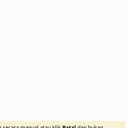
n secara manual atau klik
Batal
dan bukan