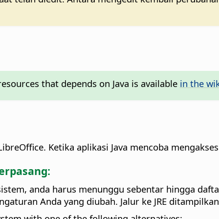
resources that depends on Java is available
in the wik
ibreOffice.
Ketika aplikasi Java mencoba mengakses
terpasang:
sistem, anda harus menunggu sebentar hingga daftar
ngaturan Anda yang diubah.
Jalur ke JRE ditampilka
ystem with one of the following alternatives: