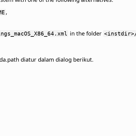
,
ME
in the folder
ings_macOS_X86_64.xml
<instdir>
da.
path diatur dalam dialog berikut.