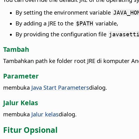
By setting the environment variable
JAVA_HO
By adding a JRE to the
variable,
$PATH
By providing the configuration file
javasett
Tambah
Tambahkan path ke folder root JRE di komputer An
Parameter
membuka
Java Start Parameters
dialog.
Jalur Kelas
membuka
Jalur kelas
dialog.
Fitur Opsional