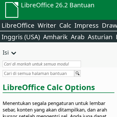
LibreOffice 26.2 Bantuan
LibreOffice
Writer
Calc
Impress
Dra
Inggris (USA)
Amharik
Arab
Asturian
Isi
LibreOffice Calc Options
Menentukan segala pengaturan untuk lembar
sebar, konten yang akan ditampilkan, dan arah
kursor setelah mengentri sel. Anda juga dapat