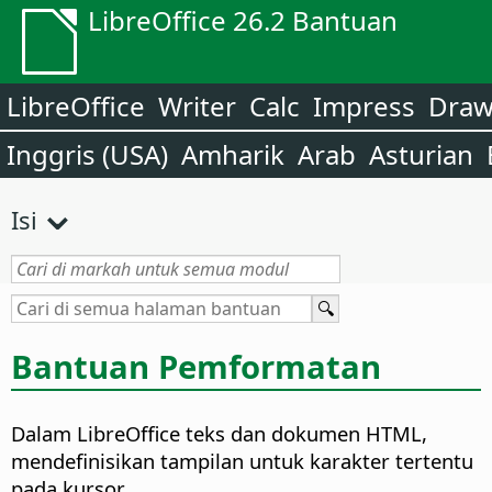
LibreOffice 26.2 Bantuan
LibreOffice
Writer
Calc
Impress
Dra
Inggris (USA)
Amharik
Arab
Asturian
Isi
Bantuan Pemformatan
Dalam LibreOffice teks dan dokumen HTML,
mendefinisikan tampilan untuk karakter tertentu
pada kursor.