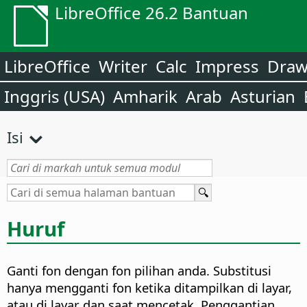
LibreOffice 26.2 Bantuan
LibreOffice
Writer
Calc
Impress
Dra
Inggris (USA)
Amharik
Arab
Asturian
Isi
Huruf
Ganti fon dengan fon pilihan anda. Substitusi
hanya mengganti fon ketika ditampilkan di layar,
atau di layar dan saat mencetak. Penggantian