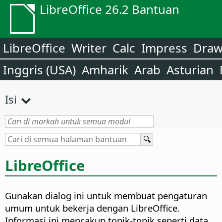
LibreOffice 26.2 Bantuan
LibreOffice
Writer
Calc
Impress
Dra
Inggris (USA)
Amharik
Arab
Asturian
Isi
LibreOffice
Gunakan dialog ini untuk membuat pengaturan
umum untuk bekerja dengan LibreOffice.
Informasi ini mencakup topik-topik seperti data