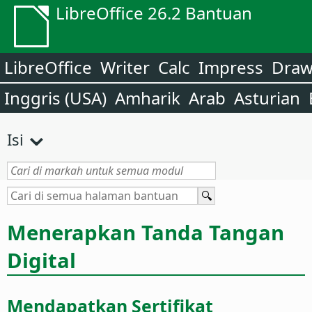
LibreOffice 26.2 Bantuan
LibreOffice
Writer
Calc
Impress
Dra
Inggris (USA)
Amharik
Arab
Asturian
Isi
Menerapkan Tanda Tangan
Digital
Mendapatkan Sertifikat