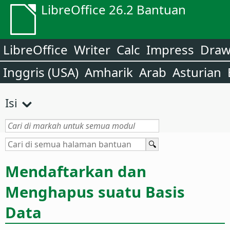
LibreOffice 26.2 Bantuan
LibreOffice
Writer
Calc
Impress
Dra
Inggris (USA)
Amharik
Arab
Asturian
Isi
Mendaftarkan dan
Menghapus suatu Basis
Data