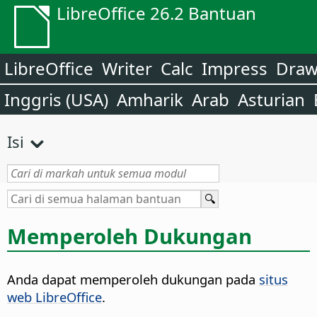
LibreOffice 26.2 Bantuan
LibreOffice
Writer
Calc
Impress
Dra
Inggris (USA)
Amharik
Arab
Asturian
Isi
Memperoleh Dukungan
Anda dapat memperoleh dukungan pada
situs
web LibreOffice
.