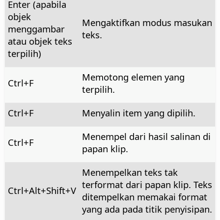
Enter (apabila
objek
Mengaktifkan modus masukan
menggambar
teks.
atau objek teks
terpilih)
Memotong elemen yang
Ctrl
+F
terpilih.
Ctrl
+F
Menyalin item yang dipilih.
Menempel dari hasil salinan di
Ctrl
+F
papan klip.
Menempelkan teks tak
terformat dari papan klip. Teks
Ctrl+Alt
+Shift+V
ditempelkan memakai format
yang ada pada titik penyisipan.