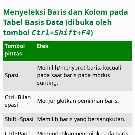
Menyeleksi Baris dan Kolom pada
Tabel Basis Data (dibuka oleh
tombol
)
Ctrl
+Shift+F4
Tombol
Efek
pintas
Memilih/menyorot baris, kecuali
Spasi
pada saat baris pada modus
sunting.
Ctrl
+Bilah
Menjungkitkan pemilihan baris.
spasi
Shift+Spasi
Memilih baris yang bersangkutan.
Ctrl
+Page
Memindahkan penunjuk pada baris