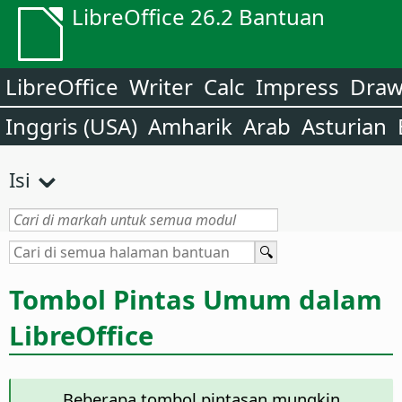
LibreOffice 26.2 Bantuan
LibreOffice
Writer
Calc
Impress
Dra
Inggris (USA)
Amharik
Arab
Asturian
Isi
Tombol Pintas Umum dalam
LibreOffice
Beberapa tombol pintasan mungkin