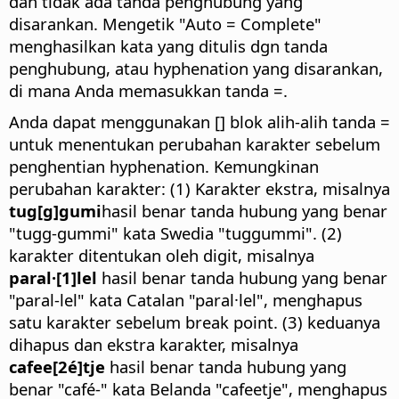
dan tidak ada tanda penghubung yang
disarankan. Mengetik "Auto = Complete"
menghasilkan kata yang ditulis dgn tanda
penghubung, atau hyphenation yang disarankan,
di mana Anda memasukkan tanda =.
Anda dapat menggunakan [] blok alih-alih tanda =
untuk menentukan perubahan karakter sebelum
penghentian hyphenation. Kemungkinan
perubahan karakter: (1) Karakter ekstra, misalnya
tug[g]gumi
hasil benar tanda hubung yang benar
"tugg-gummi" kata Swedia "tuggummi". (2)
karakter ditentukan oleh digit, misalnya
paral·[1]lel
hasil benar tanda hubung yang benar
"paral-lel" kata Catalan "paral·lel", menghapus
satu karakter sebelum break point. (3) keduanya
dihapus dan ekstra karakter, misalnya
cafee[2é]tje
hasil benar tanda hubung yang
benar "café-" kata Belanda "cafeetje", menghapus