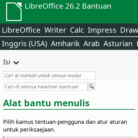
LibreOffice 26.2 Bantuan
LibreOffice
Writer
Calc
Impress
Dra
Inggris (USA)
Amharik
Arab
Asturian
Isi
Alat bantu menulis
Pilih kamus tentuan-pengguna dan atur aturan
untuk periksaejaan.