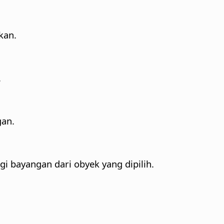
kan.
.
gan.
i bayangan dari obyek yang dipilih.