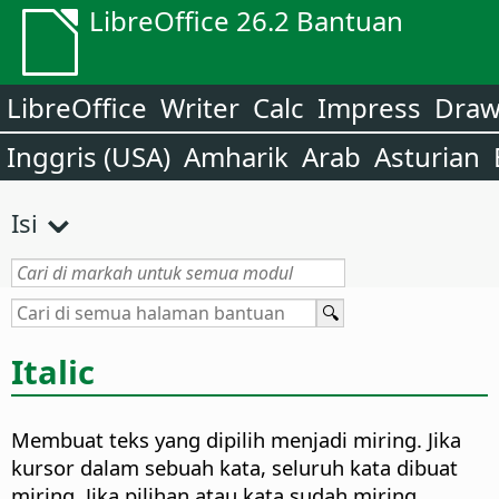
LibreOffice 26.2 Bantuan
LibreOffice
Writer
Calc
Impress
Dra
Inggris (USA)
Amharik
Arab
Asturian
Isi
Italic
Membuat teks yang dipilih menjadi miring. Jika
kursor dalam sebuah kata, seluruh kata dibuat
miring. Jika pilihan atau kata sudah miring,