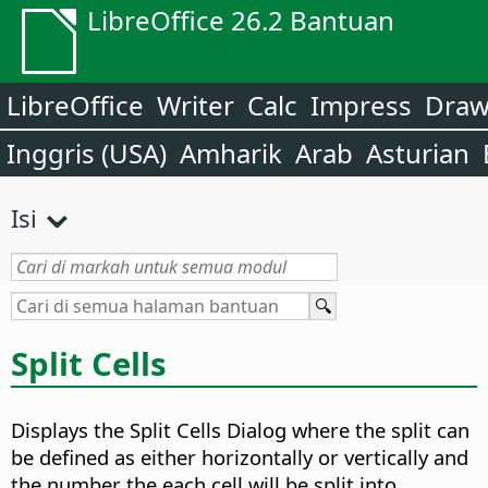
LibreOffice 26.2 Bantuan
LibreOffice
Writer
Calc
Impress
Dra
Inggris (USA)
Amharik
Arab
Asturian
Isi
Split Cells
Displays the Split Cells Dialog where the split can
be defined as either horizontally or vertically and
the number the each cell will be split into.