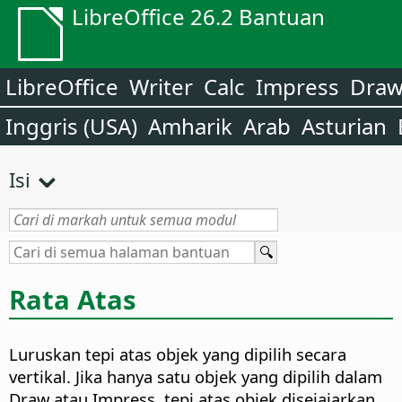
LibreOffice 26.2 Bantuan
LibreOffice
Writer
Calc
Impress
Dra
Inggris (USA)
Amharik
Arab
Asturian
Isi
Rata Atas
Luruskan tepi atas objek yang dipilih secara
vertikal. Jika hanya satu objek yang dipilih dalam
Draw atau Impress, tepi atas objek disejajarkan