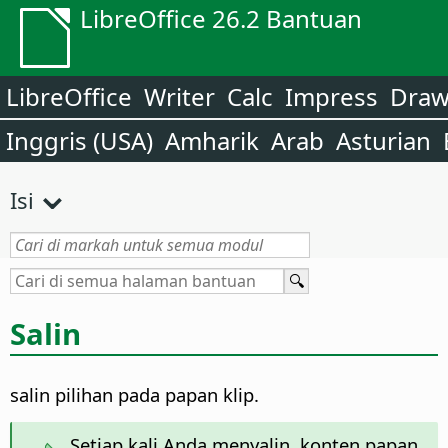
LibreOffice 26.2 Bantuan
LibreOffice
Writer
Calc
Impress
Dra
Inggris (USA)
Amharik
Arab
Asturian
Isi
Salin
salin pilihan pada papan klip.
Setiap kali Anda menyalin, konten papan