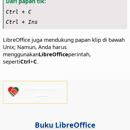
Dari papan tik:
Ctrl
+ C
Ctrl + Ins
LibreOffice juga mendukung papan klip di bawah
Unix; Namun, Anda harus
menggunakan
LibreOffice
perintah,
seperti
Ctrl
+
C
.
Mohon dukung
kami!
Buku LibreOffice