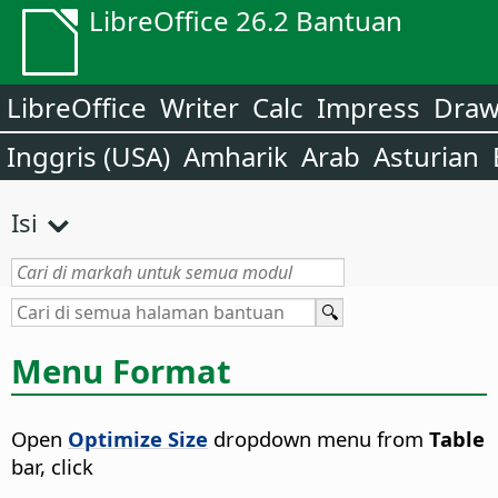
LibreOffice 26.2 Bantuan
LibreOffice
Writer
Calc
Impress
Dra
Inggris (USA)
Amharik
Arab
Asturian
Isi
Menu Format
Open
Optimize Size
dropdown menu from
Table
bar, click