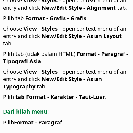
Choose
View - Styles
- open context menu of an
entry and click
New/Edit Style - Alignment
tab.
Pilih tab
Format - Grafis - Grafis
Choose
View - Styles
- open context menu of an
entry and click
New/Edit Style - Asian Layout
tab.
Pilih tab (tidak dalam HTML)
Format - Paragraf -
Tipografi Asia
.
Choose
View - Styles
- open context menu of an
entry and click
New/Edit Style - Asian
Typography
tab.
Pilih
tab Format - Karakter - Taut-Luar
.
Dari bilah menu:
Pilih
Format - Paragraf
.