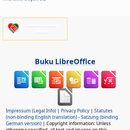
Mohon dukung
kami!
Buku LibreOffice
Impressum (Legal Info)
|
Privacy Policy
|
Statutes
(non-binding English translation)
-
Satzung (binding
German version)
| Copyright information: Unless
otherwise specified, all text and images on this