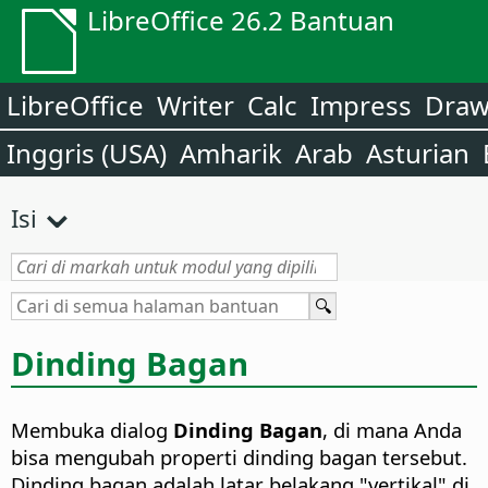
LibreOffice 26.2 Bantuan
LibreOffice
Writer
Calc
Impress
Dra
Inggris (USA)
Amharik
Arab
Asturian
Isi
Dinding Bagan
Membuka dialog
Dinding Bagan
, di mana Anda
bisa mengubah properti dinding bagan tersebut.
Dinding bagan adalah latar belakang "vertikal" di