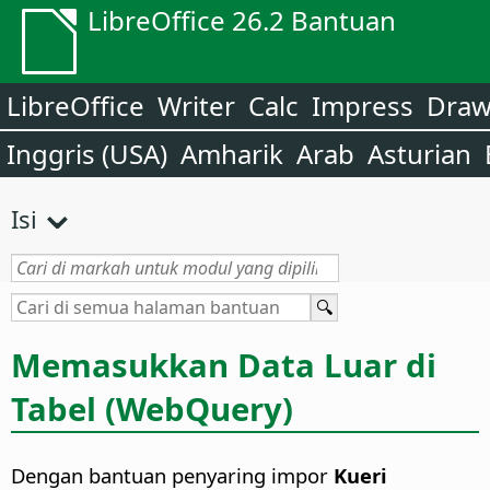
LibreOffice 26.2 Bantuan
LibreOffice
Writer
Calc
Impress
Dra
Inggris (USA)
Amharik
Arab
Asturian
Isi
Memasukkan Data Luar di
Tabel (WebQuery)
Dengan bantuan penyaring impor
Kueri