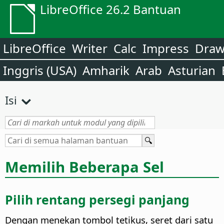
LibreOffice 26.2 Bantuan
LibreOffice
Writer
Calc
Impress
Dra
Inggris (USA)
Amharik
Arab
Asturian
Isi
Memilih Beberapa Sel
Pilih rentang persegi panjang
Dengan menekan tombol tetikus, seret dari satu