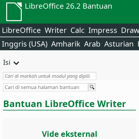
LibreOffice 26.2 Bantuan
LibreOffice
Writer
Calc
Impress
Dra
Inggris (USA)
Amharik
Arab
Asturian
Isi
Bantuan LibreOffice Writer
Vide eksternal