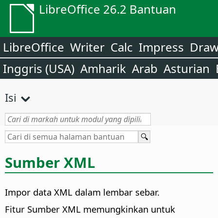
LibreOffice 26.2 Bantuan
LibreOffice
Writer
Calc
Impress
Dra
Inggris (USA)
Amharik
Arab
Asturian
Isi
Sumber XML
Impor data XML dalam lembar sebar.
Fitur Sumber XML memungkinkan untuk