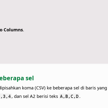
to Columns
.
eberapa sel
dipisahkan koma (CSV) ke beberapa sel di baris yang
, dan sel A2 berisi teks
.
2,3,4
A,B,C,D