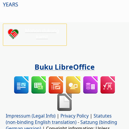
YEARS
Mohon dukung
kami!
Buku LibreOffice
Impressum (Legal Info)
|
Privacy Policy
|
Statutes
(non-binding English translation)
-
Satzung (binding
German version)
| Copyright information: Unless