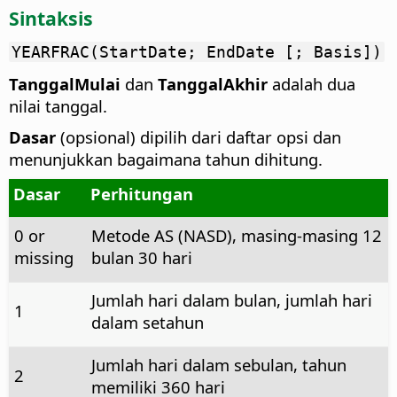
Sintaksis
YEARFRAC(StartDate; EndDate [; Basis])
TanggalMulai
dan
TanggalAkhir
adalah dua
nilai tanggal.
Dasar
(opsional) dipilih dari daftar opsi dan
menunjukkan bagaimana tahun dihitung.
Dasar
Perhitungan
0 or
Metode AS (NASD), masing-masing 12
missing
bulan 30 hari
Jumlah hari dalam bulan, jumlah hari
1
dalam setahun
Jumlah hari dalam sebulan, tahun
2
memiliki 360 hari