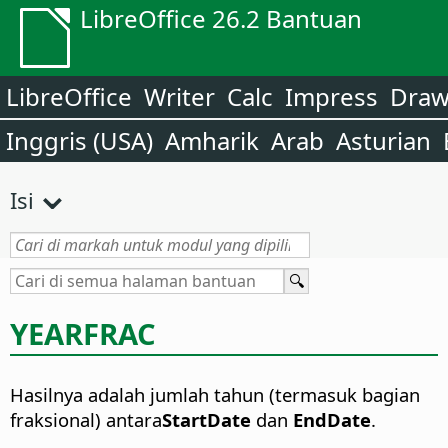
LibreOffice 26.2 Bantuan
LibreOffice
Writer
Calc
Impress
Dra
Inggris (USA)
Amharik
Arab
Asturian
Isi
YEARFRAC
Hasilnya adalah jumlah tahun (termasuk bagian
fraksional) antara
StartDate
dan
EndDate
.