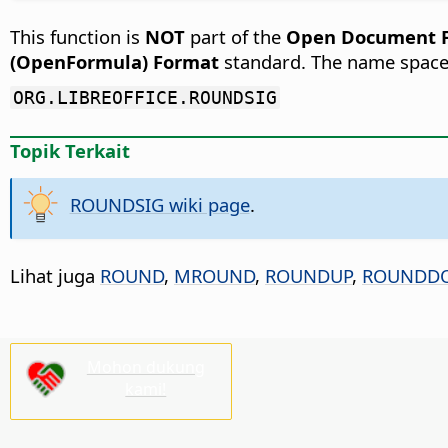
This function is
NOT
part of the
Open Document Fo
(OpenFormula) Format
standard. The name space
ORG.LIBREOFFICE.ROUNDSIG
Topik Terkait
ROUNDSIG wiki page
.
Lihat juga
ROUND
,
MROUND
,
ROUNDUP
,
ROUNDD
Mohon dukung
kami!