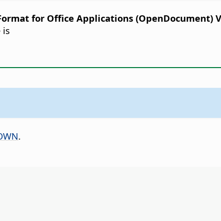
rmat for Office Applications (OpenDocument) Ver
 is
OWN
.