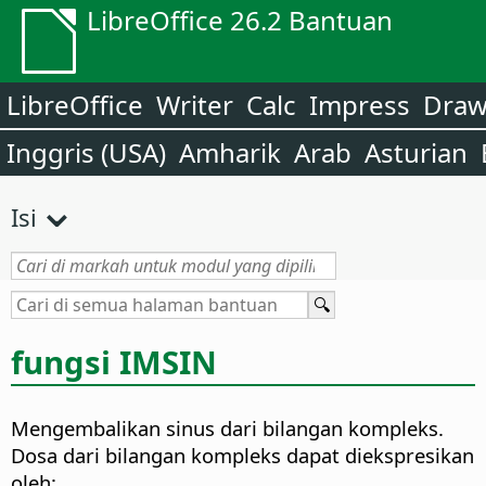
LibreOffice 26.2 Bantuan
LibreOffice
Writer
Calc
Impress
Dra
Inggris (USA)
Amharik
Arab
Asturian
Isi
fungsi
IMSIN
Mengembalikan sinus dari bilangan kompleks.
Dosa dari bilangan kompleks dapat diekspresikan
oleh: