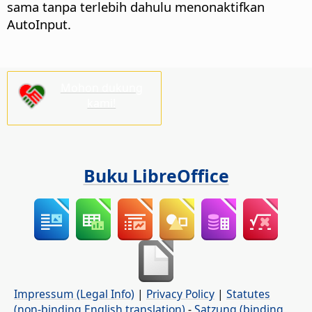
sama tanpa terlebih dahulu menonaktifkan
AutoInput.
Mohon dukung
kami!
Buku LibreOffice
Impressum (Legal Info)
|
Privacy Policy
|
Statutes
(non-binding English translation)
-
Satzung (binding