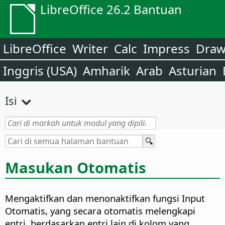
LibreOffice 26.2 Bantuan
LibreOffice
Writer
Calc
Impress
Dra
Inggris (USA)
Amharik
Arab
Asturian
Isi
Masukan Otomatis
Mengaktifkan dan menonaktifkan fungsi Input
Otomatis, yang secara otomatis melengkapi
entri, berdasarkan entri lain di kolom yang