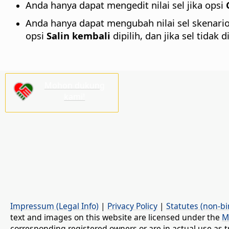
Anda hanya dapat mengedit nilai sel jika opsi
Anda hanya dapat mengubah nilai sel skenari
opsi
Salin kembali
dipilih, dan jika sel tidak d
Mohon dukung
kami!
Impressum (Legal Info)
|
Privacy Policy
|
Statutes (non-bi
text and images on this website are licensed under the
M
corresponding registered owners or are in actual use as t