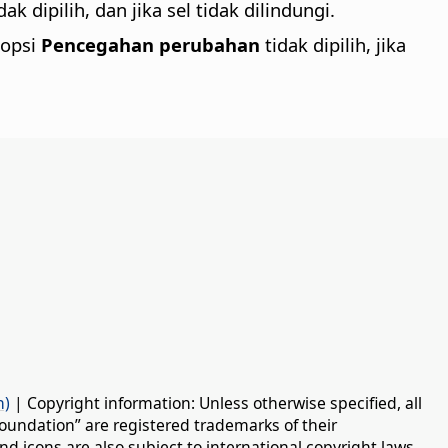
dak dipilih, dan jika sel tidak dilindungi.
 opsi
Pencegahan perubahan
tidak dipilih, jika
n)
| Copyright information: Unless otherwise specified, all
oundation” are registered trademarks of their
d icons are also subject to international copyright laws.