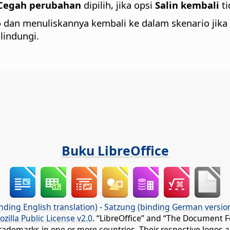
Cegah perubahan
dipilih, jika opsi
Salin kembali
ti
o dan menuliskannya kembali ke dalam skenario jika
ilindungi.
Buku LibreOffice
nding English translation)
-
Satzung (binding German versio
ozilla Public License v2.0
. “LibreOffice” and “The Document F
rademarks in one or more countries. Their respective logos an