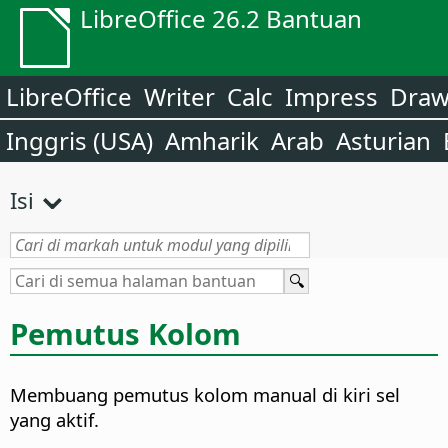
LibreOffice 26.2 Bantuan
LibreOffice
Writer
Calc
Impress
Dra
Inggris (USA)
Amharik
Arab
Asturian
Isi
Pemutus Kolom
Membuang pemutus kolom manual di kiri sel
yang aktif.