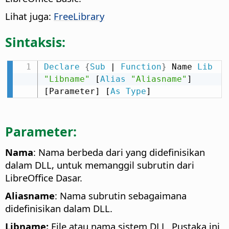
Lihat juga:
FreeLibrary
Sintaksis:
Declare
{
Sub
 | 
Function
}
 Name 
Lib
"Libname"
 [
Alias
"Aliasname"
] 
[Parameter] [
As
Type
]
Parameter:
Nama
: Nama berbeda dari yang didefinisikan
dalam DLL, untuk memanggil subrutin dari
LibreOffice Dasar.
Aliasname
: Nama subrutin sebagaimana
didefinisikan dalam DLL.
Libname:
File atau nama sistem DLL. Pustaka ini