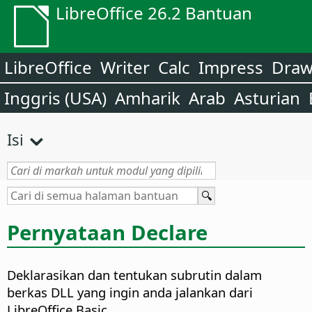
LibreOffice 26.2 Bantuan
LibreOffice
Writer
Calc
Impress
Dra
Inggris (USA)
Amharik
Arab
Asturian
Isi
Pernyataan Declare
Deklarasikan dan tentukan subrutin dalam
berkas DLL yang ingin anda jalankan dari
LibreOffice Basic.