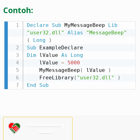
Contoh:
Declare
Sub
 MyMessageBeep 
Lib
"user32.dll"
Alias
"MessageBeep"
(
Long
)
Sub
Dim
 lValue 
As
Long
    lValue 
=
5000
    MyMessageBeep
(
 lValue 
)
    FreeLibrary
(
"user32.dll"
)
End
Sub
Mohon dukung
kami!