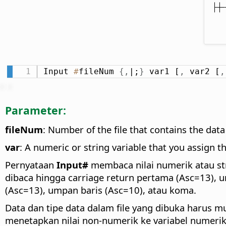
Input 
#
fileNum 
{
,
|;
}
 var1 [
,
 var2 [
,
Parameter:
fileNum
: Number of the file that contains the da
var
: A numeric or string variable that you assign t
Pernyataan
Input#
membaca nilai numerik atau str
dibaca hingga carriage return pertama (Asc=13), u
(Asc=13), umpan baris (Asc=10), atau koma.
Data dan tipe data dalam file yang dibuka harus 
menetapkan nilai non-numerik ke variabel numerik, "