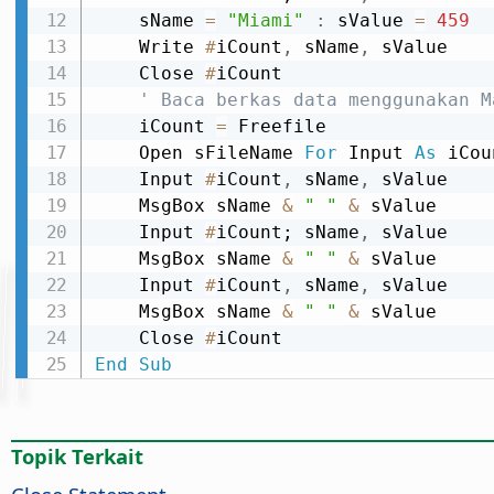
    sName 
=
"Miami"
:
 sValue 
=
459
    Write 
#
iCount
,
 sName
,
 sValue

    Close 
#
iCount

' Baca berkas data menggunakan M
    iCount 
=
 Freefile

    Open sFileName 
For
 Input 
As
 iCou
    Input 
#
iCount
,
 sName
,
 sValue

    MsgBox sName 
&
" "
&
 sValue

    Input 
#
iCount; sName
,
 sValue

    MsgBox sName 
&
" "
&
 sValue

    Input 
#
iCount
,
 sName
,
 sValue

    MsgBox sName 
&
" "
&
 sValue

    Close 
#
End
Sub
Topik Terkait