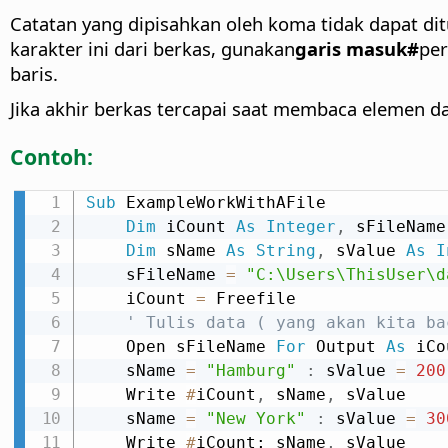
Catatan yang dipisahkan oleh koma tidak dapat dit
karakter ini dari berkas, gunakan
garis masuk#
per
baris.
Jika akhir berkas tercapai saat membaca elemen da
Contoh:
Sub
 ExampleWorkWithAFile

Dim
 iCount 
As
Integer
,
 sFileName
Dim
 sName 
As
String
,
 sValue 
As
I
    sFileName 
=
"C:\Users\ThisUser\d
    iCount 
=
 Freefile

' Tulis data ( yang akan kita ba
    Open sFileName 
For
 Output 
As
 iCo
    sName 
=
"Hamburg"
:
 sValue 
=
200
    Write 
#
iCount
,
 sName
,
 sValue

    sName 
=
"New York"
:
 sValue 
=
30
    Write 
#
iCount; sName
,
 sValue
