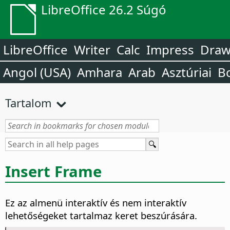
LibreOffice 26.2 Súgó
LibreOffice
Writer
Calc
Impress
Dra
Angol (USA)
Amhara
Arab
Asztúriai
B
Tartalom
Insert Frame
Ez az almenü interaktív és nem interaktív
lehetőségeket tartalmaz keret beszúrására.