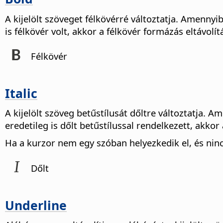
A kijelölt szöveget félkövérré változtatja. Amennyib
is félkövér volt, akkor a félkövér formázás eltávolít
Félkövér
Italic
A kijelölt szöveg betűstílusát dőltre változtatja. A
eredetileg is dőlt betűstílussal rendelkezett, akkor 
Ha a kurzor nem egy szóban helyezkedik el, és nincs
Dőlt
Underline