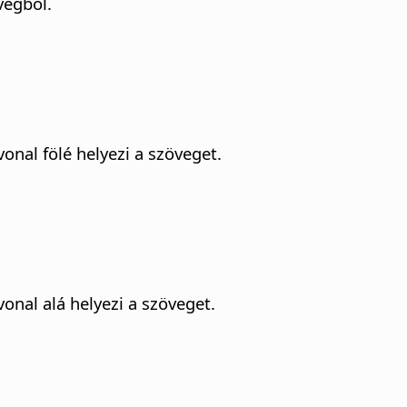
vegből.
onal fölé helyezi a szöveget.
vonal alá helyezi a szöveget.