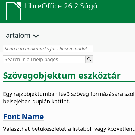
LibreOffice 26.2 Súgó
Tartalom
Szövegobjektum eszköztár
Egy rajzobjektumban lévő szöveg formázására szol
belsejében duplán kattint.
Font Name
Választhat betűkészletet a listából, vagy közvetlenü