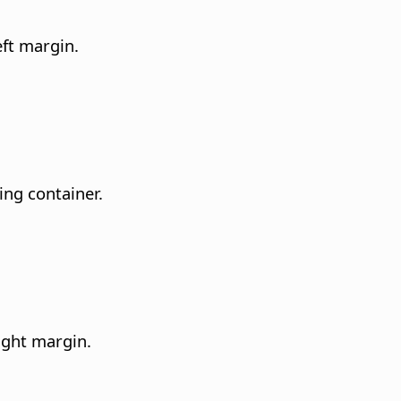
eft margin.
ing container.
ight margin.