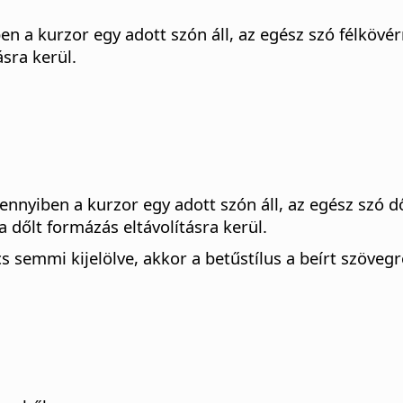
en a kurzor egy adott szón áll, az egész szó félkövérr
ásra kerül.
mennyiben a kurzor egy adott szón áll, az egész szó dő
a dőlt formázás eltávolításra kerül.
 semmi kijelölve, akkor a betűstílus a beírt szövegr