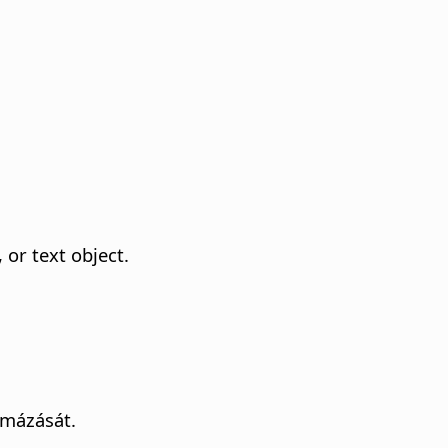
 or text object.
rmázását.