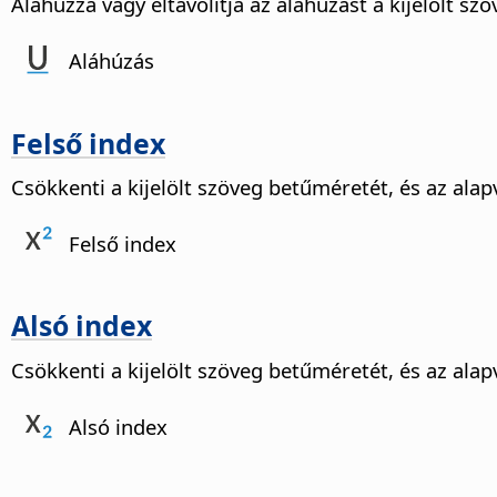
Aláhúzza vagy eltávolítja az aláhúzást a kijelölt szö
Aláhúzás
Felső index
Csökkenti a kijelölt szöveg betűméretét, és az alapv
Felső index
Alsó index
Csökkenti a kijelölt szöveg betűméretét, és az alap
Alsó index