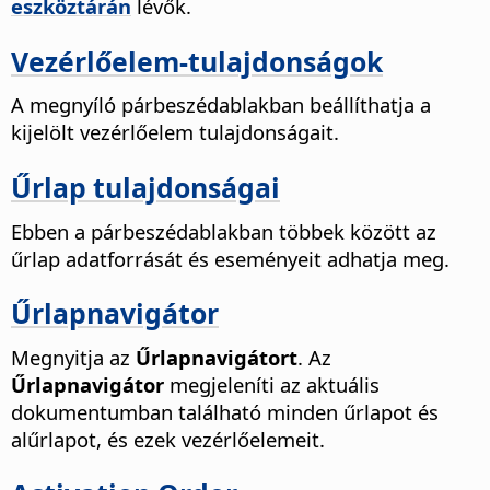
eszköztárán
lévők.
Vezérlőelem-tulajdonságok
A megnyíló párbeszédablakban beállíthatja a
kijelölt vezérlőelem tulajdonságait.
Űrlap tulajdonságai
Ebben a párbeszédablakban többek között az
űrlap adatforrását és eseményeit adhatja meg.
Űrlapnavigátor
Megnyitja az
Űrlapnavigátort
. Az
Űrlapnavigátor
megjeleníti az aktuális
dokumentumban található minden űrlapot és
alűrlapot, és ezek vezérlőelemeit.