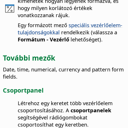
kimenetek hogyan legyenek formázva, és
hogy milyen korlátozó értékek
vonatkozzanak rájuk.
Egy formázott mező
speciális vezérlőelem-
tulajdonságokkal
rendelkezik (válassza a
Formátum - Vezérlő
lehetőséget).
További mezők
Date, time, numerical, currency and pattern form
fields.
Csoportpanel
Létrehoz egy keretet több vezérlőelem
csoportosításához.
A
csoportpanelek
segítségével rádiógombokat
csoportosíthat egy keretben.