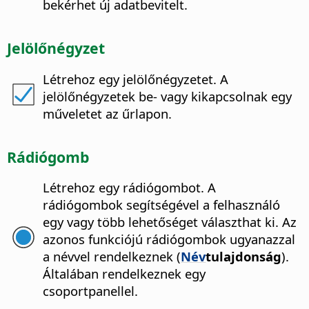
bekérhet új adatbevitelt.
Jelölőnégyzet
Létrehoz egy jelölőnégyzetet.
A
jelölőnégyzetek be- vagy kikapcsolnak egy
műveletet az űrlapon.
Rádiógomb
Létrehoz egy rádiógombot.
A
rádiógombok segítségével a felhasználó
egy vagy több lehetőséget választhat ki. Az
azonos funkciójú rádiógombok ugyanazzal
a névvel rendelkeznek (
Név
tulajdonság
).
Általában rendelkeznek egy
csoportpanellel.