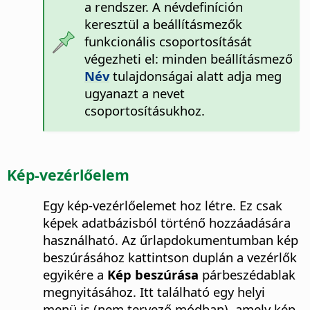
a rendszer. A névdefiníción
keresztül a beállításmezők
funkcionális csoportosítását
végezheti el: minden beállításmező
Név
tulajdonságai alatt adja meg
ugyanazt a nevet
csoportosításukhoz.
Kép-vezérlőelem
Egy kép-vezérlőelemet hoz létre. Ez csak
képek adatbázisból történő hozzáadására
használható.
Az űrlapdokumentumban kép
beszúrásához kattintson duplán a vezérlők
egyikére a
Kép beszúrása
párbeszédablak
megnyitásához. Itt található egy helyi
menü is (nem tervező módban), amely kép