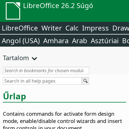
LibreOffice 26.2 Súgó
LibreOffice
Writer
Calc
Impress
Dra
Angol (USA)
Amhara
Arab
Asztúriai
B
Tartalom
Űrlap
Contains commands for activate form design
mode, enable/disable control wizards and insert
form controls in your document.