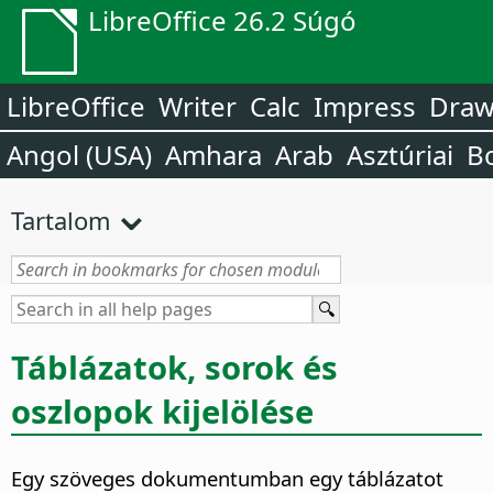
LibreOffice 26.2 Súgó
LibreOffice
Writer
Calc
Impress
Dra
Angol (USA)
Amhara
Arab
Asztúriai
B
Tartalom
Táblázatok, sorok és
oszlopok kijelölése
Egy szöveges dokumentumban egy táblázatot