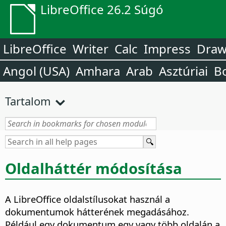
LibreOffice 26.2 Súgó
LibreOffice
Writer
Calc
Impress
Dra
Angol (USA)
Amhara
Arab
Asztúriai
B
Tartalom
Oldalháttér módosítása
A LibreOffice oldalstílusokat használ a
dokumentumok hátterének megadásához.
Például egy dokumentum egy vagy több oldalán a