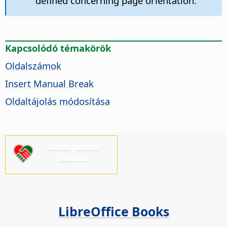
defined concerning page orientation.
Kapcsolódó témakörök
Oldalszámok
Insert Manual Break
Oldaltájolás módosítása
Támogasson
minket!
LibreOffice Books