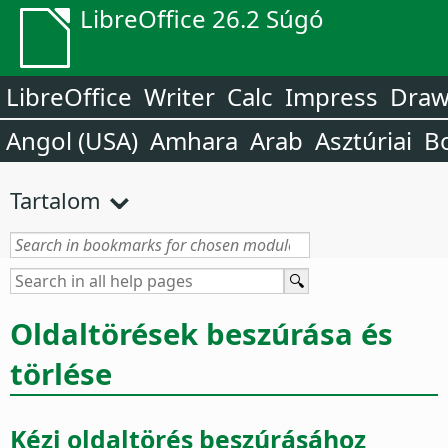
LibreOffice 26.2 Súgó
LibreOffice
Writer
Calc
Impress
Dra
Angol (USA)
Amhara
Arab
Asztúriai
B
Tartalom
Oldaltörések beszúrása és
törlése
Kézi oldaltörés beszúrásához