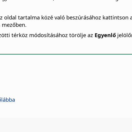
 az oldal tartalma közé való beszúrásához kattintson 
s
mezőben.
özötti térköz módosításához törölje az
Egyenlő
jelölő
őlábba