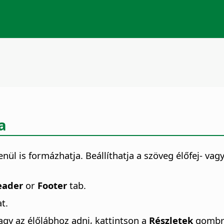
a
nül is formázhatja. Beállíthatja a szöveg élőfej- vag
eader
or
Footer
tab.
t.
agy az élőlábhoz adni, kattintson a
Részletek
gombra