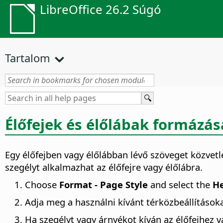
LibreOffice 26.2 Súgó
Tartalom
Élőfejek és élőlábak formázás
Egy élőfejben vagy élőlábban lévő szöveget közvetle
szegélyt alkalmazhat az élőfejre vagy élőlábra.
Choose
Format - Page Style
and select the
H
Adja meg a használni kívánt térközbeállításoka
Ha szegélyt vagy árnyékot kíván az élőfejhez v