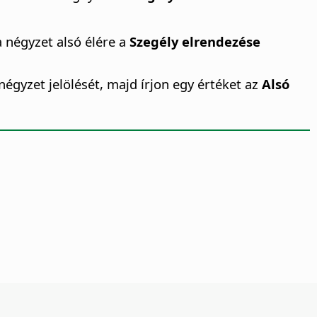
a négyzet alsó élére a
Szegély elrendezése
négyzet jelölését, majd írjon egy értéket az
Alsó