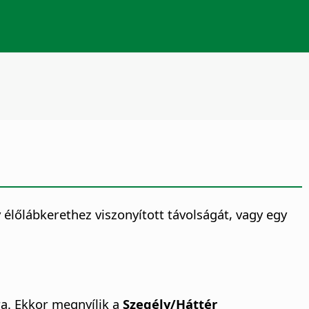
y élőlábkerethez viszonyított távolságát, vagy egy
. Ekkor megnyílik a
Szegély/Háttér