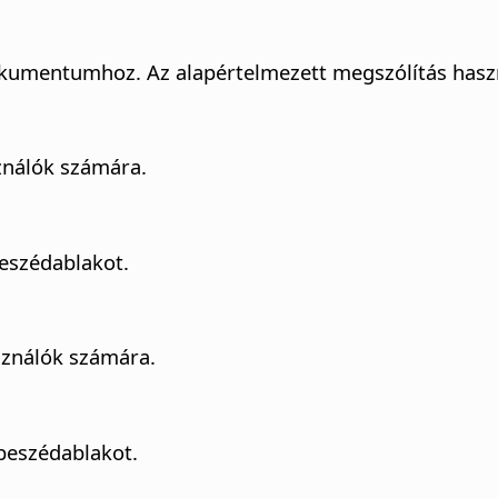
kumentumhoz. Az alapértelmezett megszólítás haszná
ználók számára.
eszédablakot.
sználók számára.
eszédablakot.