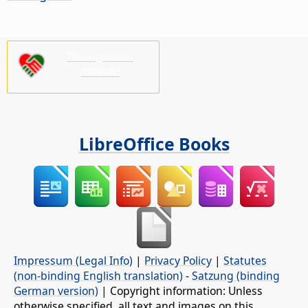
Támogasson
minket!
LibreOffice Books
Impressum (Legal Info)
|
Privacy Policy
|
Statutes
(non-binding English translation)
-
Satzung (binding
German version)
| Copyright information: Unless
otherwise specified, all text and images on this