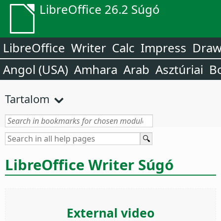
LibreOffice 26.2 Súgó
LibreOffice
Writer
Calc
Impress
Dra
Angol (USA)
Amhara
Arab
Asztúriai
B
Tartalom
LibreOffice Writer Súgó
External video