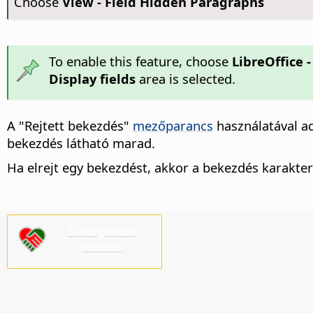
Choose
View - Field Hidden Paragraphs
To enable this feature, choose
LibreOffice 
Display fields
area is selected.
A "Rejtett bekezdés"
mezőparancs
használatával 
bekezdés látható marad.
Ha elrejt egy bekezdést, akkor a bekezdés karakter
Támogasson
minket!