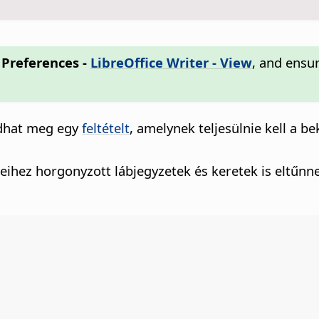
- Preferences
-
LibreOffice Writer - View
, and ensu
adhat meg egy
feltételt
, amelynek teljesülnie kell a be
eihez horgonyzott lábjegyzetek és keretek is eltűnn