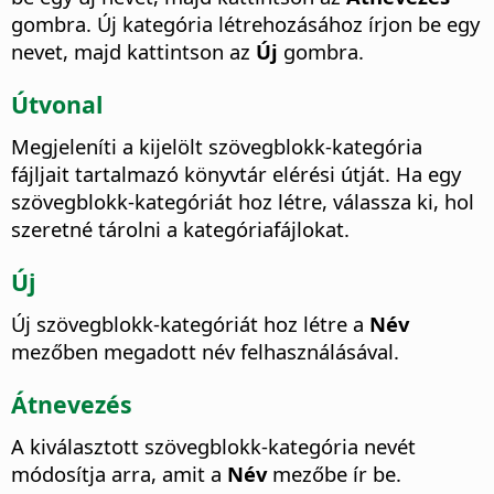
gombra. Új kategória létrehozásához írjon be egy
nevet, majd kattintson az
Új
gombra.
Útvonal
Megjeleníti a kijelölt szövegblokk-kategória
fájljait tartalmazó könyvtár elérési útját. Ha egy
szövegblokk-kategóriát hoz létre, válassza ki, hol
szeretné tárolni a kategóriafájlokat.
Új
Új szövegblokk-kategóriát hoz létre a
Név
mezőben megadott név felhasználásával.
Átnevezés
A kiválasztott szövegblokk-kategória nevét
módosítja arra, amit a
Név
mezőbe ír be.