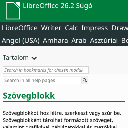
LibreOffice 26.2 Súgó
LibreOffice
Writer
Calc
Impress
Dra
Angol (USA)
Amhara
Arab
Asztúriai
B
Tartalom
Szövegblokk
Szövegblokkot hoz létre, szerkeszt vagy szúr be.
Szövegblokként tárolhat formázott szöveget,
valamint grafikával, táblázatokkal és mezőkkel