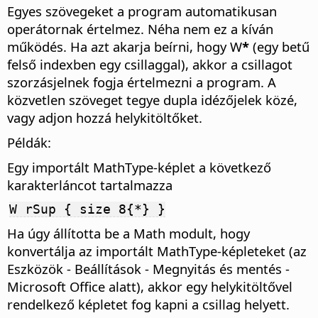
Egyes szövegeket a program automatikusan
operátornak értelmez. Néha nem ez a kíván
működés. Ha azt akarja beírni, hogy W
*
(egy betű
felső indexben egy csillaggal), akkor a csillagot
szorzásjelnek fogja értelmezni a program. A
közvetlen szöveget tegye dupla idézőjelek közé,
vagy adjon hozzá helykitöltőket.
Példák:
Egy importált MathType-képlet a következő
karakterláncot tartalmazza
W rSup { size 8{*} }
Ha úgy állította be a Math modult, hogy
konvertálja az importált MathType-képleteket (az
Eszközök - Beállítások
- Megnyitás és mentés -
Microsoft Office alatt), akkor egy helykitöltővel
rendelkező képletet fog kapni a csillag helyett.