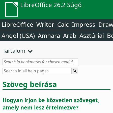
LibreOffice 26.2 Súgó
LibreOffice
Writer
Calc
Impress
Dra
Angol (USA)
Amhara
Arab
Asztúriai
B
Tartalom
Szöveg beírása
Hogyan írjon be közvetlen szöveget,
amely nem lesz értelmezve?