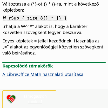
Változtassa a {*}-ot {} * {}-ra, mint a következő
képletben:
W rSup { size 8{} * {} }
Írhatja a W^"*" alakot is, hogy a karakter
közvetlen szövegként legyen beszúrva.
Egyes képletek = jellel kezdődnek. Használja az
„=” alakot az egyenlőségjel közvetlen szövegként
való beírásához.
Kapcsolódó témakörök
A LibreOffice Math használati utasítása
Támogasson
minket!