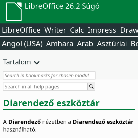
LibreOffice 26.2 Súgó
LibreOffice
Writer
Calc
Impress
Dra
Angol (USA)
Amhara
Arab
Asztúriai
B
Tartalom
Diarendező eszköztár
A
Diarendező
nézetben a
Diarendező eszköztár
használható.