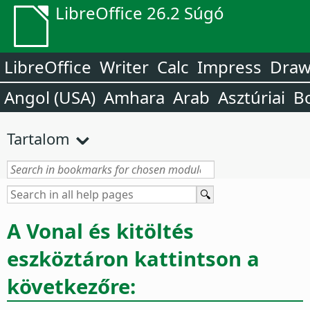
LibreOffice 26.2 Súgó
LibreOffice
Writer
Calc
Impress
Dra
Angol (USA)
Amhara
Arab
Asztúriai
B
Tartalom
A Vonal és kitöltés
eszköztáron kattintson a
következőre: