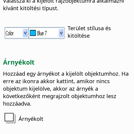
Válassza ki a kijelölt rajzobjektumra alkalmazni
kívánt kitöltési típust.
Terület stílusa és
kitöltése
Árnyékolt
Hozzáad egy árnyékot a kijelölt objektumhoz. Ha
erre az ikonra akkor kattint, amikor nincs
objektum kijelölve, akkor az árnyék a
következőként megrajzolt objektumhoz lesz
hozzáadva.
Árnyékolt