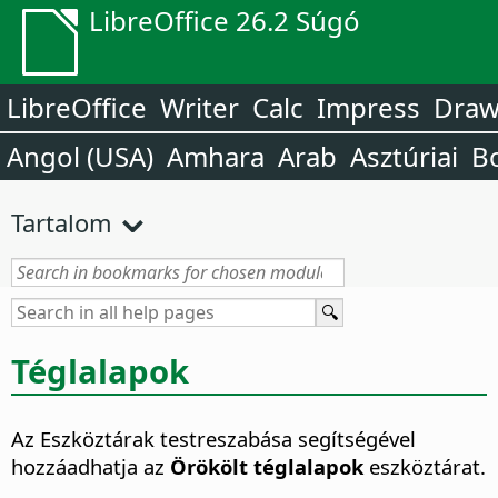
LibreOffice 26.2 Súgó
LibreOffice
Writer
Calc
Impress
Dra
Angol (USA)
Amhara
Arab
Asztúriai
B
Tartalom
Téglalapok
Az Eszköztárak testreszabása segítségével
hozzáadhatja az
Örökölt téglalapok
eszköztárat.