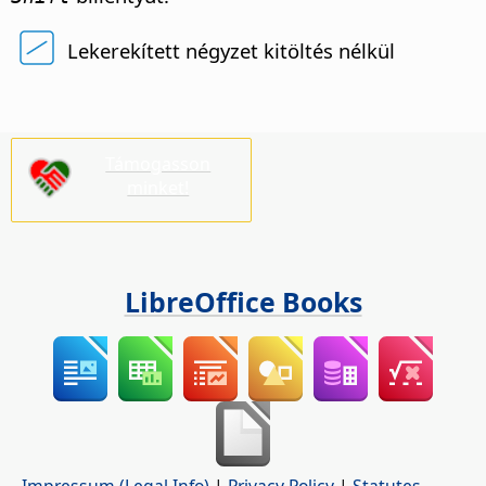
Lekerekített négyzet kitöltés nélkül
Támogasson
minket!
LibreOffice Books
Impressum (Legal Info)
|
Privacy Policy
|
Statutes