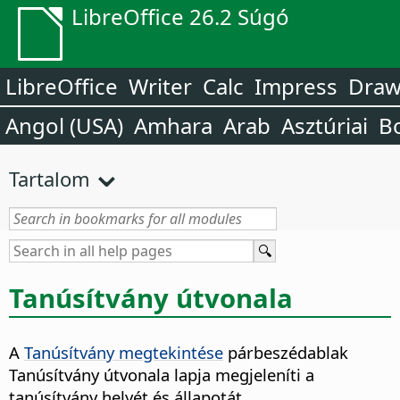
LibreOffice 26.2 Súgó
LibreOffice
Writer
Calc
Impress
Dra
Angol (USA)
Amhara
Arab
Asztúriai
B
Tartalom
Tanúsítvány útvonala
A
Tanúsítvány megtekintése
párbeszédablak
Tanúsítvány útvonala lapja megjeleníti a
tanúsítvány helyét és állapotát.